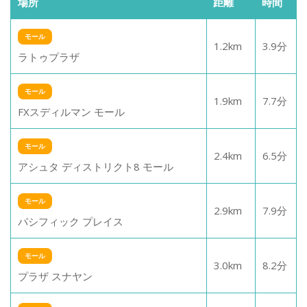
場所
距離
時間
モール
1.2
km
3.9
分
ラトゥプラザ
モール
1.9
km
7.7
分
FXスディルマン モール
モール
2.4
km
6.5
分
アシュタ ディストリクト8 モール
モール
2.9
km
7.9
分
パシフィック プレイス
モール
3.0
km
8.2
分
プラザ スナヤン