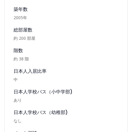
アパートメント
詳細情報
築年数
Sudirman Mansion
2005
年
スディルマンマンション
総部屋数
約
200
部屋
階数
約
38
階
日本人入居比率
中
日本人学校バス（小中学部)
あり
日本人学校バス（幼稚部)
なし