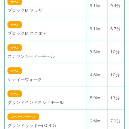
モール
3.1
km
9.4
分
ブロックM プラザ
モール
3.1
km
8.7
分
ブロックM スクエア
モール
3.8
km
10
分
スナヤンシティーモール
モール
4.6
km
10
分
シティーウォーク
モール
5.9
km
13
分
グランドインドネシアモール
スーパーマーケット
2.6
km
7.2
分
グランドラッキー(SCBD)