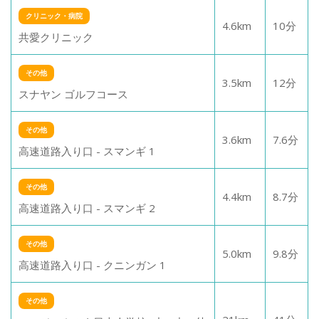
クリニック・病院
4.6
km
10
分
共愛クリニック
その他
3.5
km
12
分
スナヤン ゴルフコース
その他
3.6
km
7.6
分
高速道路入り口 - スマンギ 1
その他
4.4
km
8.7
分
高速道路入り口 - スマンギ 2
その他
5.0
km
9.8
分
高速道路入り口 - クニンガン 1
その他