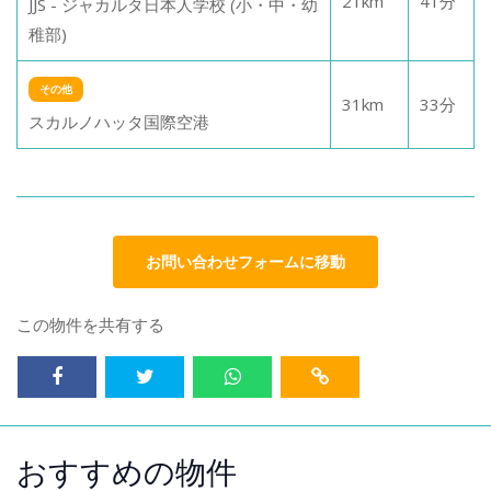
21
km
41
分
JJS - ジャカルタ日本人学校 (小・中・幼
稚部)
その他
31
km
33
分
スカルノハッタ国際空港
お問い合わせフォームに移動
この物件を共有する
おすすめの物件