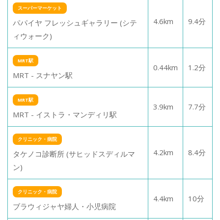
スーパーマーケット
4.6
km
9.4
分
パパイヤ フレッシュギャラリー (シテ
ィウォーク)
MRT駅
0.44
km
1.2
分
MRT - スナヤン駅
MRT駅
3.9
km
7.7
分
MRT - イストラ・マンディリ駅
クリニック・病院
4.2
km
8.4
分
タケノコ診断所 (サヒッドスディルマ
ン)
クリニック・病院
4.4
km
10
分
ブラウィジャヤ婦人・小児病院