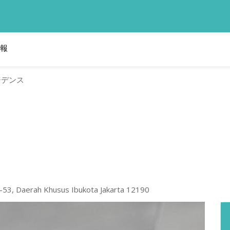
報
ジデンス
 52-53, Daerah Khusus Ibukota Jakarta 12190