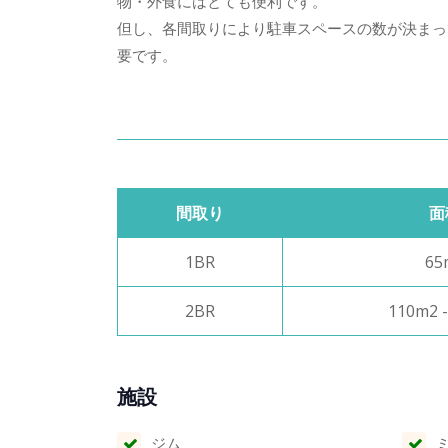
物・外食にはとても便利です。
但し、各間取りにより駐車スペースの数が決まっ
要です。
間取り
面
1BR
65
2BR
110m2 
施設
ジム