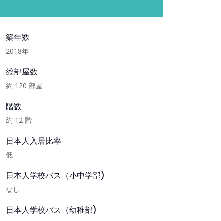
詳細情報
築年数
2018
年
総部屋数
約
120
部屋
階数
約
12
階
日本人入居比率
低
日本人学校バス（小中学部)
なし
日本人学校バス（幼稚部)